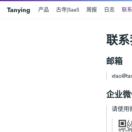
Tanying
产品
古寺|SaaS
周报
日志
联
联系
邮箱
xtao@ta
企业
请使用